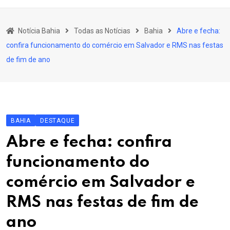
content
Bahia
Notícia Bahia
Todas as Notícias
Bahia
Abre e fecha:
Educação
confira funcionamento do comércio em Salvador e RMS nas festas
Política
de fim de ano
Economia
Cultura
Esporte
BAHIA
DESTAQUE
Outros Assuntos
Abre e fecha: confira
funcionamento do
comércio em Salvador e
RMS nas festas de fim de
ano