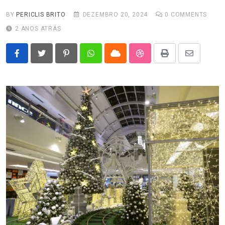
BY
PERICLIS BRITO
DEZEMBRO 20, 2024
0
COMMENTS
2 ANOS ATRÁS
Pinterest
Whatsapp
Cloud
StumbleUpon
Print
Share
via
Email