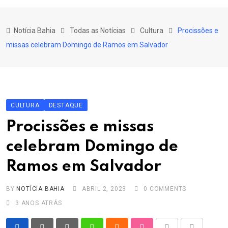
content
Bahia
Notícia Bahia
Todas as Notícias
Cultura
Procissões e
Educação
missas celebram Domingo de Ramos em Salvador
Política
Economia
Cultura
CULTURA
DESTAQUE
Esporte
Procissões e missas
Outros Assuntos
celebram Domingo de
Ramos em Salvador
BY
NOTÍCIA BAHIA
ABRIL 2, 2023
0
COMMENTS
3 ANOS ATRÁS