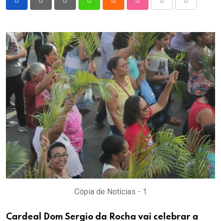
Pinterest
Whatsapp
Cloud
StumbleUpon
Print
Share
via
Email
Cópia de Notícias - 1
Cardeal Dom Sergio da Rocha vai celebrar a