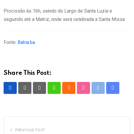
Procissão às 16h, saindo do Largo de Santa Luzia e
seguindo até a Matriz, onde será celebrada a Santa Missa
Fonte:
Bahia.ba
Share This Post:
Pinterest
Whatsapp
Cloud
StumbleUpon
Print
Share
via
Email
PREVIOUS POST