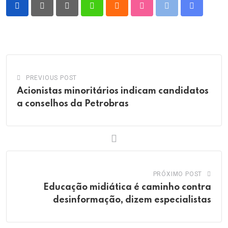
Pinterest
Whatsapp
Cloud
StumbleUpon
Print
Share
via
Email
PREVIOUS POST
Acionistas minoritários indicam candidatos
a conselhos da Petrobras
PRÓXIMO POST
Educação midiática é caminho contra
desinformação, dizem especialistas