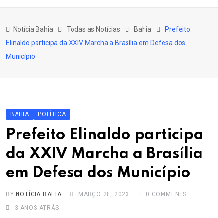
content
Bahia
Notícia Bahia
Todas as Notícias
Bahia
Prefeito
Educação
Elinaldo participa da XXIV Marcha a Brasília em Defesa dos
Política
Município
Economia
Cultura
Esporte
BAHIA
POLÍTICA
Outros Assuntos
Prefeito Elinaldo participa
da XXIV Marcha a Brasília
em Defesa dos Município
BY
NOTÍCIA BAHIA
MARÇO 28, 2023
0
COMMENTS
3 ANOS ATRÁS