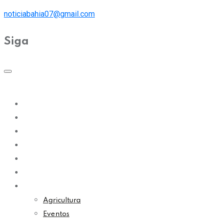
noticiabahia07@gmail.com
Siga
Bahia
Educação
Política
Economia
Cultura
Esporte
Outros Assuntos
Agricultura
Eventos