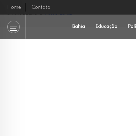
Home
Contato
Notícia Bahia
Post Slider 02
Bahia
Educação
Pol