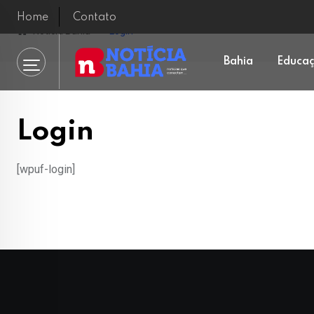
Skip
Home
Contato
to
Notícia Bahia
Login
content
Bahia
Educa
Login
[wpuf-login]