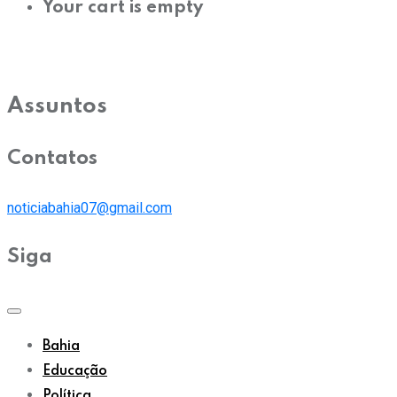
Your cart is empty
Assuntos
Contatos
noticiabahia07@gmail.com
Siga
Bahia
Educação
Política