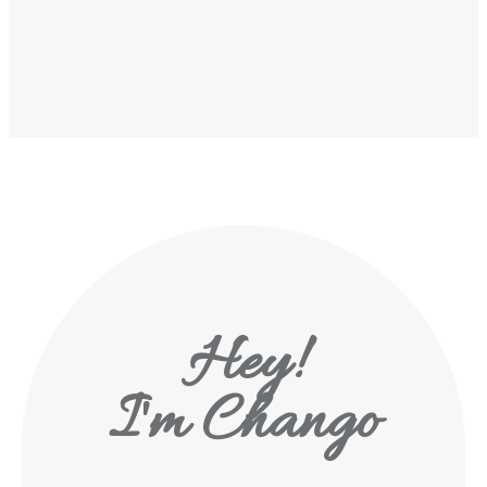
Hey!
I'm Chango