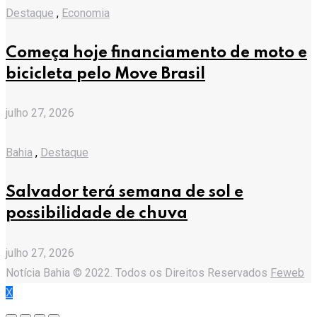
Destaque
,
Economia
Começa hoje financiamento de moto e
bicicleta pelo Move Brasil
julho 27, 2026
Bahia
,
Destaque
Salvador terá semana de sol e
possibilidade de chuva
julho 27, 2026
Notícia Bahia © 2022. Todos os Direitos Reservados
Feweb
X