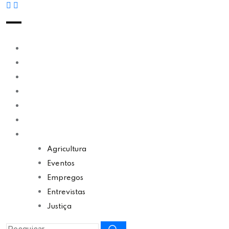
Bahia
Educação
Política
Economia
Cultura
Esporte
Outros Assuntos
Agricultura
Eventos
Empregos
Entrevistas
Justiça