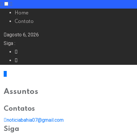
Home
Contato
agosto 6, 2026
Siga :
Assuntos
Contatos
noticiabahia07@gmail.com
Siga