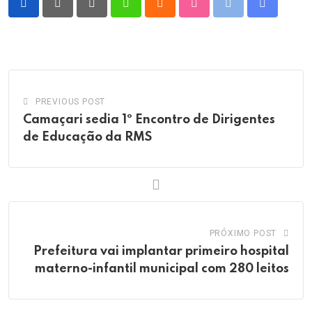
Pinterest
Whatsapp
Cloud
StumbleUpon
Print
Share
via
Email
PREVIOUS POST
Camaçari sedia 1º Encontro de Dirigentes
de Educação da RMS
PRÓXIMO POST
Prefeitura vai implantar primeiro hospital
materno-infantil municipal com 280 leitos