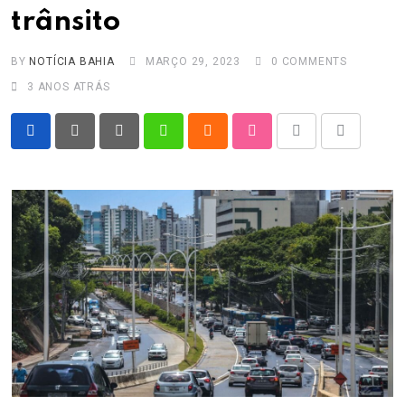
trânsito
BY
NOTÍCIA BAHIA
MARÇO 29, 2023
0
COMMENTS
3 ANOS ATRÁS
Pinterest
Whatsapp
Cloud
StumbleUpon
Print
Share
via
Email