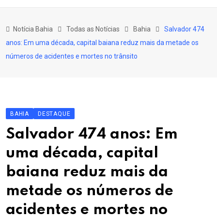
content
Bahia
Notícia Bahia
Todas as Notícias
Bahia
Salvador 474
Educação
anos: Em uma década, capital baiana reduz mais da metade os
Política
números de acidentes e mortes no trânsito
Economia
Cultura
Esporte
BAHIA
DESTAQUE
Outros Assuntos
Salvador 474 anos: Em
uma década, capital
baiana reduz mais da
metade os números de
acidentes e mortes no