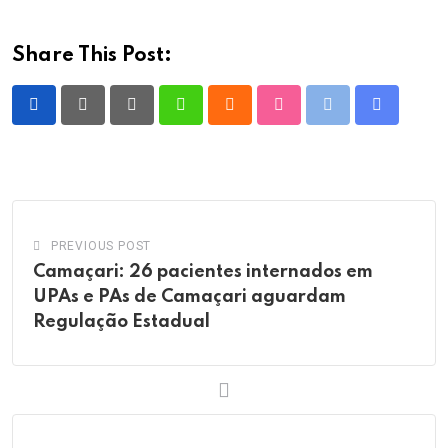
Share This Post:
Pinterest
Whatsapp
Cloud
StumbleUpon
Print
Share
via
Email
PREVIOUS POST
Camaçari: 26 pacientes internados em
UPAs e PAs de Camaçari aguardam
Regulação Estadual