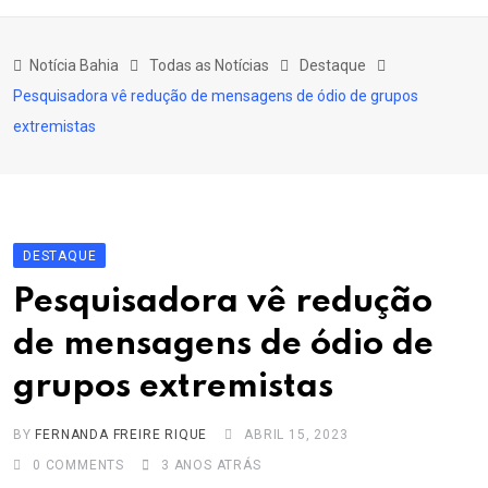
content
Bahia
Notícia Bahia
Todas as Notícias
Destaque
Educação
Pesquisadora vê redução de mensagens de ódio de grupos
Política
extremistas
Economia
Cultura
Esporte
DESTAQUE
Outros Assuntos
Pesquisadora vê redução
de mensagens de ódio de
grupos extremistas
BY
FERNANDA FREIRE RIQUE
ABRIL 15, 2023
0
COMMENTS
3 ANOS ATRÁS