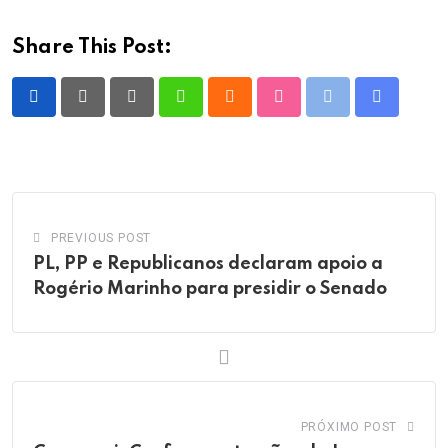
Share This Post:
Pinterest
Whatsapp
Cloud
StumbleUpon
Print
Share
via
Email
PREVIOUS POST
PL, PP e Republicanos declaram apoio a
Rogério Marinho para presidir o Senado
PRÓXIMO POST