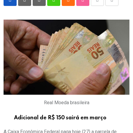
Pinterest
Whatsapp
Cloud
StumbleUpon
Print
Share
via
Email
Real Moeda brasileira
Adicional de R$ 150 sairá em março
A Caixa Econômica Federal paga hoje (27) a parcela de