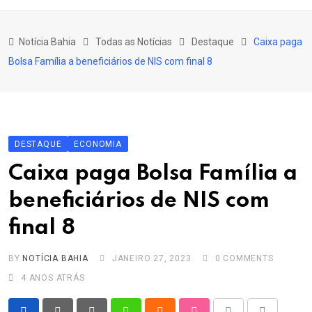
content
Bahia
Notícia Bahia
Todas as Notícias
Destaque
Caixa paga
Educação
Bolsa Família a beneficiários de NIS com final 8
Política
Economia
Cultura
DESTAQUE
ECONOMIA
Esporte
Caixa paga Bolsa Família a
Outros Assuntos
beneficiários de NIS com
final 8
BY
NOTÍCIA BAHIA
JANEIRO 27, 2023
0
COMMENTS
4 ANOS ATRÁS