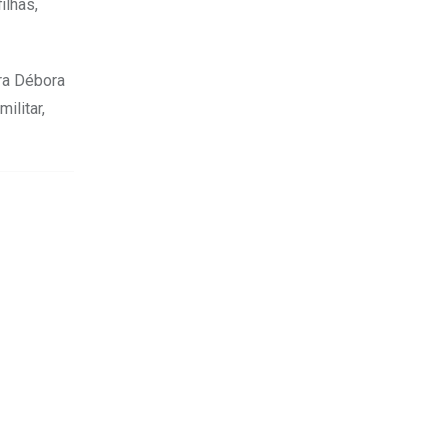
ilhas,
ora Débora
ilitar,