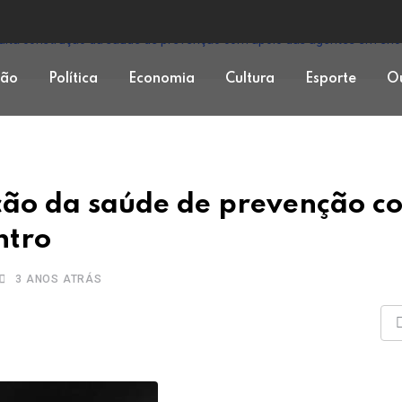
alta construção da saúde de prevenção com apoio das agentes em enc
ção
Política
Economia
Cultura
Esporte
Ou
ução da saúde de prevenção c
ntro
3 ANOS ATRÁS