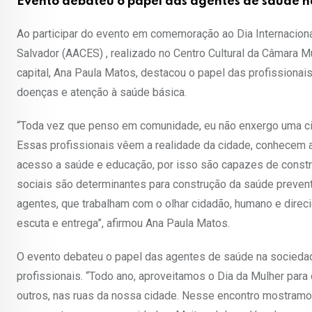
Evento debateu o papel das agentes de saúde 
Ao participar do evento em comemoração ao Dia Internacio
Salvador (AACES) , realizado no Centro Cultural da Câmara Mun
capital, Ana Paula Matos, destacou o papel das profissiona
doenças e atenção à saúde básica.
“Toda vez que penso em comunidade, eu não enxergo uma ci
Essas profissionais vêem a realidade da cidade, conhecem 
acesso a saúde e educação, por isso são capazes de constr
sociais são determinantes para construção da saúde preventi
agentes, que trabalham com o olhar cidadão, humano e dire
escuta e entrega”, afirmou Ana Paula Matos.
O evento debateu o papel das agentes de saúde na sociedade
profissionais. “Todo ano, aproveitamos o Dia da Mulher para
outros, nas ruas da nossa cidade. Nesse encontro mostramo