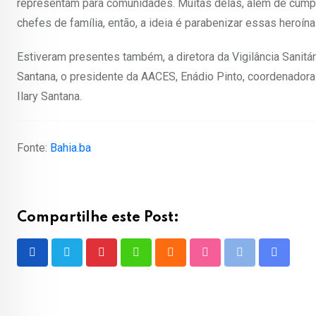
representam para comunidades. Muitas delas, além de cumpri
chefes de família, então, a ideia é parabenizar essas heroínas
Estiveram presentes também, a diretora da Vigilância Sanitá
Santana, o presidente da AACES, Enádio Pinto, coordenadora d
Ilary Santana.
Fonte:
Bahia.ba
Compartilhe este Post:
Pinterest
Whatsapp
Cloud
StumbleUpon
Print
Share
via
Email