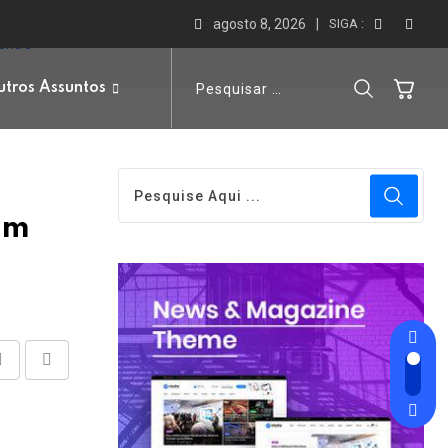
agosto 8, 2026
SIGA :
ontro
tros Assuntos
om
Share
Print
via
Email