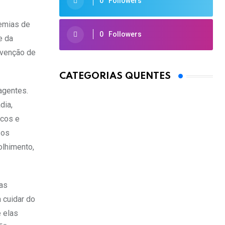
0
Followers
demias de
0
Followers
e da
evenção de
CATEGORIAS QUENTES
agentes.
dia,
icos e
 os
olhimento,
das
 cuidar do
 elas