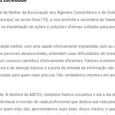
na sociedade
nal da Mulher da Associação dos Agentes Comunitários e de En
icipal, na sexta-feira (10), a vice-prefeita e secretária de Saúd
is na implantação de ações e soluções efetivas voltadas para pr
dade melhor, com uma saúde efetivamente implantada, sem as 
as pessoas desassistidas, entendem suas dificuldades de mora
uir conosco caminhos efetivamente eficientes. Fatores econôm
va e de atenção básica, e a porta de entrada da informação são
cionado para quem mais precisa. São verdadeiros mestres em ac
. A diretora da AACES, Valdilene Santos ressaltou o dia a dia 
 destacar a missão de cada profissional que dedica sua vida para
s quem elas são, apresentamos suas lutas, dores, medos, o que