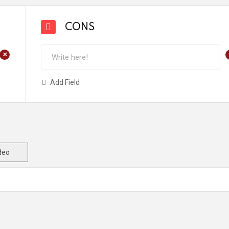
CONS
+
Add Field
deo